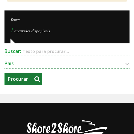
Temos
1
excursões disponíveis
Buscar:
Texto para procurar...
País
Procurar