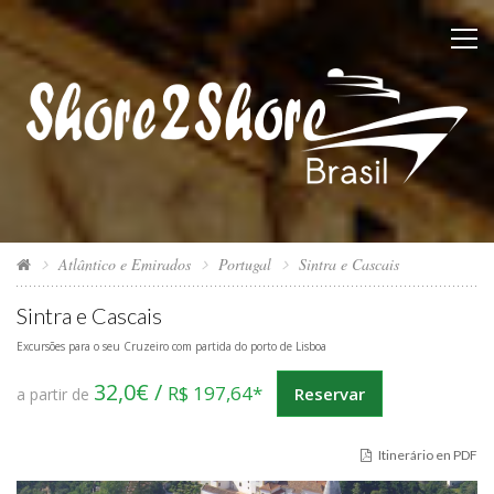
Atlântico e Emirados
Portugal
Sintra e Cascais
Sintra e Cascais
Excursões para o seu Cruzeiro com partida do porto de Lisboa
32,0€ /
R$ 197,64*
Reservar
a partir de
Itinerário en PDF