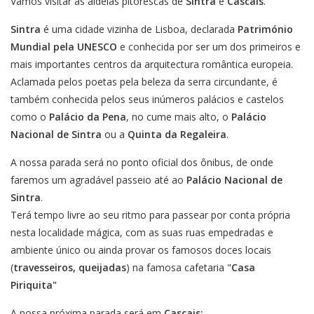
Vamos visitar as aldeias pitorescas de
Sintra
e
Cascais
.
Sintra
é uma cidade vizinha de Lisboa, declarada
Património
Mundial pela UNESCO
e conhecida por ser um dos primeiros e
mais importantes centros da arquitectura romântica europeia.
Aclamada pelos poetas pela beleza da serra circundante, é
também conhecida pelos seus inúmeros palácios e castelos
como o
Palácio da Pena
, no cume mais alto, o
Palácio
Nacional de Sintra
ou a
Quinta da Regaleira
.
A nossa parada será no ponto oficial dos ônibus, de onde
faremos um agradável passeio até ao
Palácio Nacional de
Sintra
.
Terá tempo livre ao seu ritmo para passear por conta própria
nesta localidade mágica, com as suas ruas empedradas e
ambiente único ou ainda provar os famosos doces locais
(
travesseiros, queijadas
) na famosa cafetaria "
Casa
Piriquita"
A nossa próxima parada será em
Cascais: