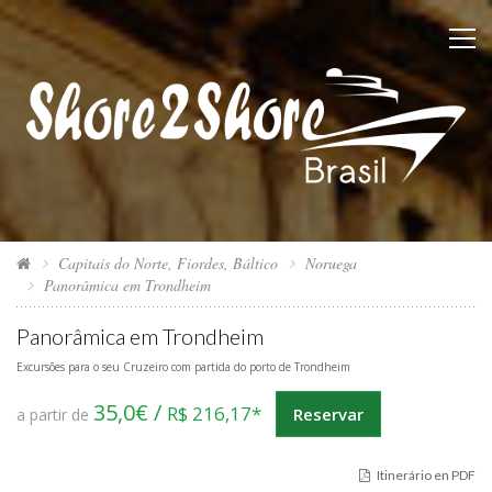
Capitais do Norte, Fiordes, Báltico
Noruega
Panorâmica em Trondheim
Panorâmica em Trondheim
Excursões para o seu Cruzeiro com partida do porto de Trondheim
35,0€ /
R$ 216,17*
Reservar
a partir de
Itinerário en PDF